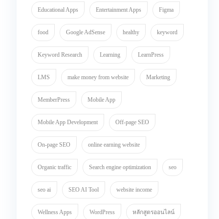
Educational Apps
Entertainment Apps
Figma
food
Google AdSense
healthy
keyword
Keyword Research
Learning
LearnPress
LMS
make money from website
Marketing
MemberPress
Mobile App
Mobile App Development
Off-page SEO
On-page SEO
online earning website
Organic traffic
Search engine optimization
seo
seo ai
SEO AI Tool
website income
Wellness Apps
WordPress
หลักสูตรออนไลน์