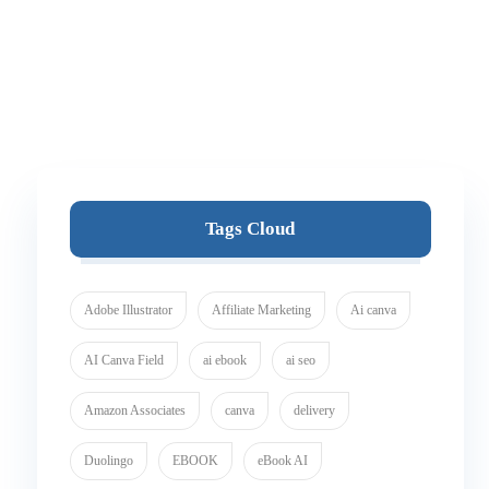
Tags Cloud
Adobe Illustrator
Affiliate Marketing
Ai canva
AI Canva Field
ai ebook
ai seo
Amazon Associates
canva
delivery
Duolingo
EBOOK
eBook AI