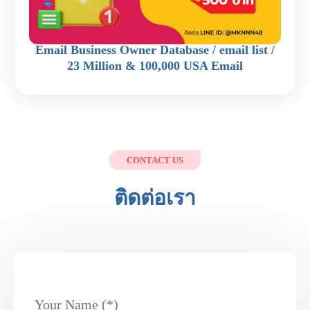
Email Business Owner Database / email list /
23 Million & 100,000 USA Email
CONTACT US
ติดต่อเรา