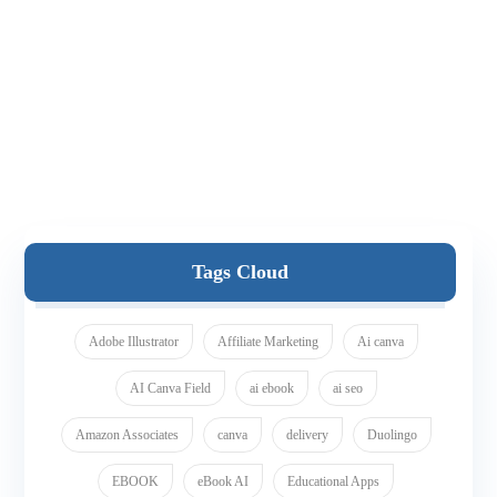
Tags Cloud
Adobe Illustrator
Affiliate Marketing
Ai canva
AI Canva Field
ai ebook
ai seo
Amazon Associates
canva
delivery
Duolingo
EBOOK
eBook AI
Educational Apps