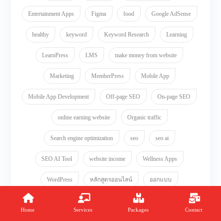
Entertainment Apps
Figma
food
Google AdSense
healthy
keyword
Keyword Research
Learning
LearnPress
LMS
make money from website
Marketing
MemberPress
Mobile App
Mobile App Development
Off-page SEO
On-page SEO
online earning website
Organic traffic
Search engine optimization
seo
seo ai
SEO AI Tool
website income
Wellness Apps
WordPress
หลักสูตรออนไลน์
ออกแบบ
ออกแบบเวบไซต์
เครื่องมือ SEO AI
เทมเพลต Figma
Home
Services
Packages
Contact