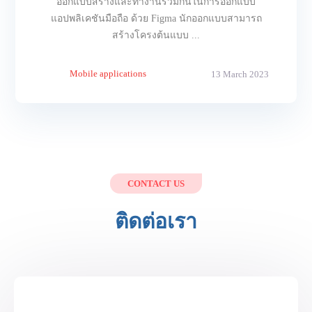
ออกแบบสร้างและทำงานร่วมกันในการออกแบบ
แอปพลิเคชันมือถือ ด้วย Figma นักออกแบบสามารถ
สร้างโครงต้นแบบ ...
Mobile applications
13 March 2023
CONTACT US
ติดต่อเรา