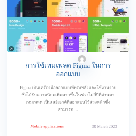
การใช้เทมเพลต Figma ในการ
ออกแบบ
Figma เป็นเครื่องมือออกแบบที่ทรงพลังและใช้งานง่าย
ซึ่งได้รับความนิยมเพิ่มมากขึ้นในช่วงไม่กี่ปีที่ผ่านมา
เทมเพลต เป็นเลย์เอาต์ที่ออกแบบไว้ล่วงหน้าซึ่ง
สามารถ ...
Mobile applications
30 March 2023