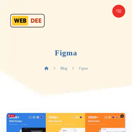
Figma
Blog
Figma