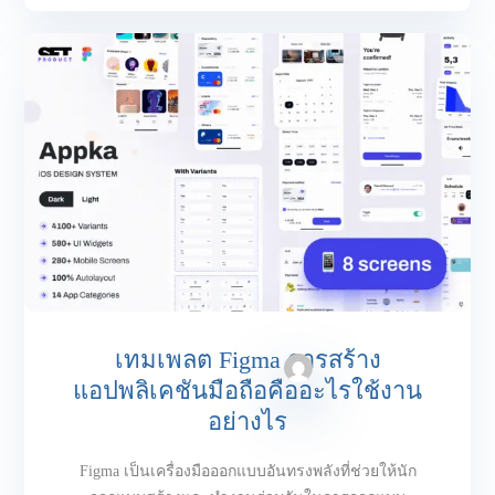
เทมเพลต Figma การสร้าง
แอปพลิเคชันมือถือคืออะไรใช้งาน
อย่างไร
Figma เป็นเครื่องมือออกแบบอันทรงพลังที่ช่วยให้นัก